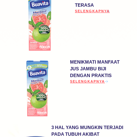
TERASA
DISCOVER MORE ABOUT AG
SELENGKAPNYA
MENIKMATI MANFAAT
JUS JAMBU BIJI
DENGAN PRAKTIS
DISCOVER MORE ABOUT MENIK
SELENGKAPNYA
3 HAL YANG MUNGKIN TERJADI
PADA TUBUH AKIBAT