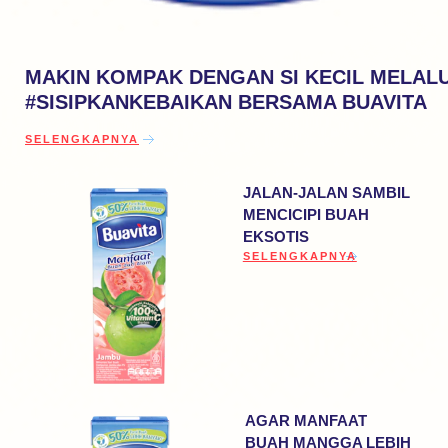
MAKIN KOMPAK DENGAN SI KECIL MELALU
#SISIPKANKEBAIKAN BERSAMA BUAVITA
DISCOVER MORE ABOUT MAKIN KOMPAK DENGAN SI KECIL
SELENGKAPNYA
JALAN-JALAN SAMBIL
MENCICIPI BUAH
EKSOTIS
DISCOVER MORE ABOUT JAL
SELENGKAPNYA
AGAR MANFAAT
BUAH MANGGA LEBIH