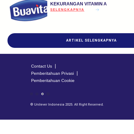
KEKURANGAN VITAMIN A
DISCOVER MORE ABOUT 3 HAL YANG M
SELENGKAPNYA
ARTIKEL SELENGKAPNYA
Contact Us
Pemberitahuan Privasi
Pemberitahuan Cookie
© Unilever Indonesia 2025. All Right Reserved.