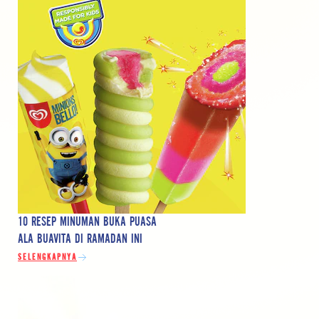
10 RESEP MINUMAN BUKA PUASA
ALA BUAVITA DI RAMADAN INI
DISCOVER MORE ABOUT 10 RESEP MINUMAN BUKA PUASA ALA BUAVITA DI RA
SELENGKAPNYA