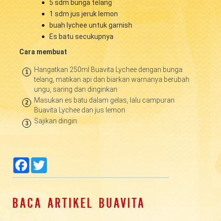
5 sdm bunga telang
1 sdm jus jeruk lemon
buah lychee untuk garnish
Es batu secukupnya
Cara membuat
Hangatkan 250ml Buavita Lychee dengan bunga
1
telang, matikan api dan biarkan warnanya berubah
ungu, saring dan dinginkan
Masukan es batu dalam gelas, lalu campuran
2
Buavita Lychee dan jus lemon
Sajikan dingin
3
null
null
null
null
Facebook
Twitter
BACA ARTIKEL BUAVITA