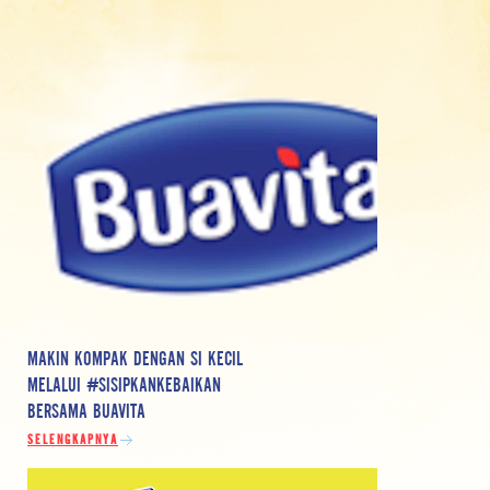
MAKIN KOMPAK DENGAN SI KECIL
MELALUI #SISIPKANKEBAIKAN
BERSAMA BUAVITA
DISCOVER MORE ABOUT MAKIN KOMPAK DENGAN SI KECIL MELALUI #SISIPK
SELENGKAPNYA