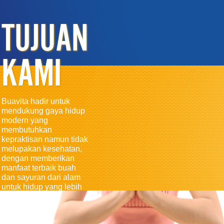
TUJUAN
KAMI
Buavita hadir untuk
mendukung gaya hidup
modern yang
membutuhkan
kepraktisan namun tidak
melupakan kesehatan,
dengan memberikan
manfaat terbaik buah
dan sayuran dari alam
untuk hidup yang lebih
sehat.