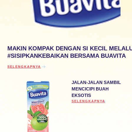
MAKIN KOMPAK DENGAN SI KECIL MELALU
#SISIPKANKEBAIKAN BERSAMA BUAVITA
DISCOVER MORE ABOUT MAKIN KOMPAK DENGAN SI KECIL
SELENGKAPNYA
JALAN-JALAN SAMBIL
MENCICIPI BUAH
EKSOTIS
DISCOVER MORE ABOUT JAL
SELENGKAPNYA