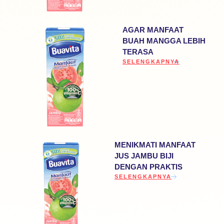
AGAR MANFAAT
BUAH MANGGA LEBIH
TERASA
DISCOVER MORE ABOUT AG
SELENGKAPNYA
MENIKMATI MANFAAT
JUS JAMBU BIJI
DENGAN PRAKTIS
DISCOVER MORE ABOUT MENIK
SELENGKAPNYA