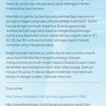
Selain itu jambu biji mengandung serat sehingga mampu
melancarkan pencernaan.
Manfaat jus jambu biji lainnya yaitu bermanfaat membentuk
jaringan kolagen yang baik untuk kesehatan kulit tubuh. Sama
halnya dengan jus buah segarnya, Buavita guava juga
berkhasiat baik bagi tubuh karena mengandung berbagai
nutrisi yang diperlukan tubuh setiap harinya seperti vitamin B1,
B2, B3 dan B6 serta karbohidrat sehingga dapat menjadi
minuman yang mengenyangkan.
Begitu banyak manfaat jus jambu biji terutama jambu merah
yang diperoleh bila kita mengonsumsinya. Dengan
mengonsumsi jus buah segar maupun Buavita Guava maka
kesehatan dan kesegaran tubuh akan tetap terjaga. Baik jus
maupun Buavita, Frutarian dapat menikmati manfaat buah
bergizi ini dengan praktis. Selamat mencoba.
Source link:
http://www.tarladalal.com/glossary-guava-juice-1940i
http://www.bimbingan.org/khasiat-jus-jambu-merah.htm