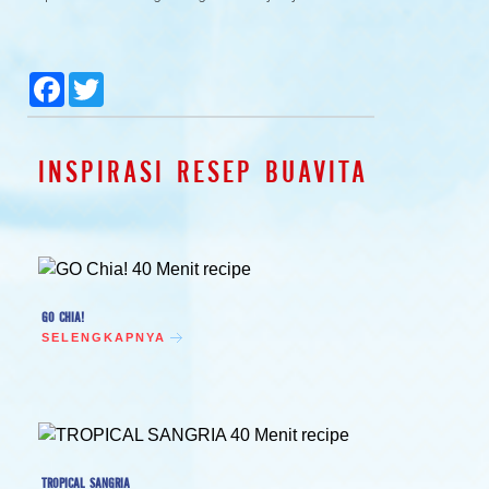
null
null
null
null
Facebook
Twitter
INSPIRASI RESEP BUAVITA
GO CHIA!
SELENGKAPNYA
TROPICAL SANGRIA