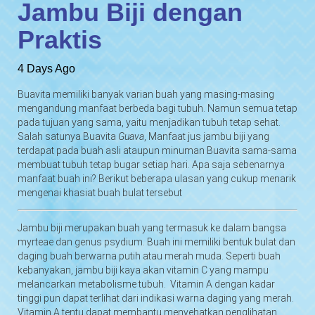
Jambu Biji dengan
Praktis
4 Days Ago
Buavita memiliki banyak varian buah yang masing-masing
mengandung manfaat berbeda bagi tubuh. Namun semua tetap
pada tujuan yang sama, yaitu menjadikan tubuh tetap sehat.
Salah satunya Buavita
Guava
, Manfaat jus jambu biji yang
terdapat pada buah asli ataupun minuman Buavita sama-sama
membuat tubuh tetap bugar setiap hari. Apa saja sebenarnya
manfaat buah ini? Berikut beberapa ulasan yang cukup menarik
mengenai khasiat buah bulat tersebut
Jambu biji merupakan buah yang termasuk ke dalam bangsa
myrteae dan genus psydium. Buah ini memiliki bentuk bulat dan
daging buah berwarna putih atau merah muda. Seperti buah
kebanyakan, jambu biji kaya akan vitamin C yang mampu
melancarkan metabolisme tubuh. Vitamin A dengan kadar
tinggi pun dapat terlihat dari indikasi warna daging yang merah.
Vitamin A tentu dapat membantu menyehatkan penglihatan.