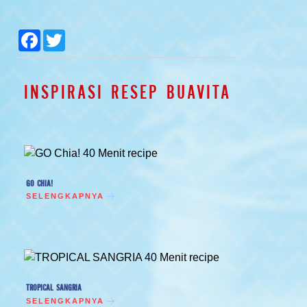
null
null
null
null
Facebook
Twitter
INSPIRASI RESEP BUAVITA
GO CHIA!
SELENGKAPNYA
TROPICAL SANGRIA
SELENGKAPNYA