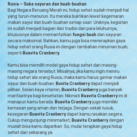
Rusia – Suka sayuran dan buah-buahan
Bagi Negara Beruang Merah ini, hidup sehat sudah menjadi hal
yang turun-menurun. Itu mereka buktikan lewat kegemaran
makan sayur dan buah-buahan setiap saat. Uniknya, kegiatan
ini sudah menjadi bagian dari tradisi dari para leluhurnya,
khususnya dalam memanfatkan
fungsi buah
dan sayuran
secara maksimal. Bahkan, kamu juga bisa menerapkan gaya
hidup sehat orang Rusia ini dengan tambahan minuman buah,
seperti
Buavita Cranberry.
Kamu bisa memilih model gaya hidup sehat dari masing-
masing negara tersebut. Misalnya, jika kamu ingin meniru
hidup sehat ala orang Rusia, maka kamu harus gemar makan
sayur dan buah-buahan.
Buvita Cranberry
dapat menjadi
pilihan. Selain kaya vitamin,
Buavita Cranberry
juga banyak
manfaatnya bagi kesehatan. Nikmati
Buavita Cranberry
ini di
manapun kamu berada.
Buavita Cranberry
juga memiliki
kemasan yang aman dan terjaga. Dengan sekali tusuk,
kesegaran
Buavita Cranberry
dapat kamu rasakan segera.
Cukup mengunjungi minimarket,
Buavita Cranberry
dengan
mudah bisa kamu dapatkan. So, mulai terapkan gaya hidup
sehat dari sekarang ya.