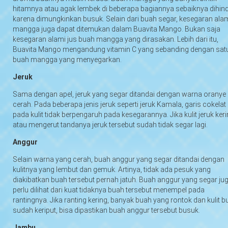
hitamnya atau agak lembek di beberapa bagiannya sebaiknya dihind
karena dimungkinkan busuk. Selain dari buah segar, kesegaran ala
mangga juga dapat ditemukan dalam Buavita Mango. Bukan saja
kesegaran alami jus buah mangga yang dirasakan. Lebih dari itu,
Buavita Mango mengandung vitamin C yang sebanding dengan sat
buah mangga yang menyegarkan.
Jeruk
Sama dengan apel, jeruk yang segar ditandai dengan warna oranye
cerah. Pada beberapa jenis jeruk seperti jeruk Kamala, garis cokelat
pada kulit tidak berpengaruh pada kesegarannya. Jika kulit jeruk ker
atau mengerut tandanya jeruk tersebut sudah tidak segar lagi.
Anggur
Selain warna yang cerah, buah anggur yang segar ditandai dengan
kulitnya yang lembut dan gemuk. Artinya, tidak ada pesuk yang
diakibatkan buah tersebut pernah jatuh. Buah anggur yang segar ju
perlu dilihat dari kuat tidaknya buah tersebut menempel pada
rantingnya. Jika ranting kering, banyak buah yang rontok dan kulit 
sudah keriput, bisa dipastikan buah anggur tersebut busuk.
Jambu