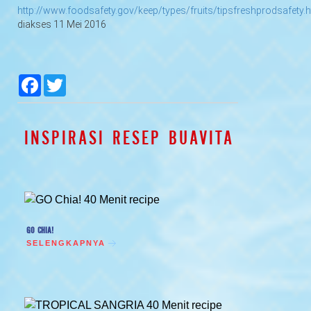
http://www.foodsafety.gov/keep/types/fruits/tipsfreshprodsafety.
diakses 11 Mei 2016
null
null
null
null
Facebook
Twitter
INSPIRASI RESEP BUAVITA
GO CHIA!
SELENGKAPNYA