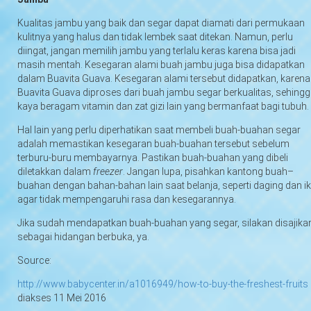
Kualitas jambu yang baik dan segar dapat diamati dari permukaan
kulitnya yang halus dan tidak lembek saat ditekan. Namun, perlu
diingat, jangan memilih jambu yang terlalu keras karena bisa jadi
masih mentah. Kesegaran alami buah jambu juga bisa didapatkan
dalam Buavita Guava. Kesegaran alami tersebut didapatkan, karena
Buavita Guava diproses dari buah jambu segar berkualitas, sehing
kaya beragam vitamin dan zat gizi lain yang bermanfaat bagi tubuh.
Hal lain yang perlu diperhatikan saat membeli buah-buahan segar
adalah memastikan kesegaran buah-buahan tersebut sebelum
terburu-buru membayarnya. Pastikan buah-buahan yang dibeli
diletakkan dalam
freezer
. Jangan lupa, pisahkan kantong buah–
buahan dengan bahan-bahan lain saat belanja, seperti daging dan ik
agar tidak mempengaruhi rasa dan kesegarannya.
Jika sudah mendapatkan buah-buahan yang segar, silakan disajika
sebagai hidangan berbuka, ya.
Source:
http://www.babycenter.in/a1016949/how-to-buy-the-freshest-fruits
diakses 11 Mei 2016