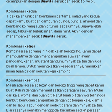
dicampurkan dengan
Buavita Jeruk
dan sedikit olive oil.
Kombianasi kedua
Tidak kalah unik dari kombinasi pertama, salad yang kedua
dapat kamu buat dari campuran quinoa, buncis, almond dan
kembang kol yang sudah ditumis sebelumnya. Supaya lebih
sedap, taburkan bubuk jintan, daun mint. Akhiri dengan
menambahkan sedikit
Buavita Jeruk.
Kombinasi ketiga
Kombinasi salad yang ini tidak kalah bergizi lho. Kamu dapat
membuatnya dengan mencampurkan suwiran ayam
panggang, kenari, mustard gandum, minyak zaitun dan juga
buah
lemon. Untuk meningkatkan kesegarannya, masukkan
irisan
buah
pir dan serutan keju kambing.
Kombinasi keempat
Masih ada lagi salad lezat dan bergizi tinggi yang dapat kamu
buat. Kali ini dengan memanfaatkan beragam sayuran. Mulai
dari kale, wortel dan buah bit. Parut buah bit dan wortel hingga
lembut, kemudian campurkan dengan potongan kale, kismis
dan biji labu. Taburi dengan sedikit garam dan minyak zaitun.
Biar rasanya semakin menggoda, kucurkan sedikit perasan