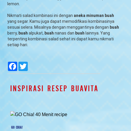
lemon.
Nikmati salad kombinasi ini dengan
aneka minuman buah
yang segar. Kamu juga dapat memodifikasi kombinasinya
sesuai selera. Misalnya dengan menggantinya dengan
buah
berry,
buah
alpukat,
buah
nanas dan
buah
lainnya. Yang
terpenting kombinasi salad sehat ini dapat kamu nikmati
setiap hari.
null
null
null
null
Facebook
Twitter
INSPIRASI RESEP BUAVITA
GO CHIA!