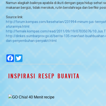
Namun alagkah baiknya apabila di ikuti dengan gaya hidup sehat 
makanan bergizi, tidak merokok, rutin berolahraga dan berfikir posi
Source link:
http://forum.kompas.com/kesehatan/231994-minum-jus-ternyat
aturannya.html
http://female.kompas.com/read/2011/09/19/07035076/10.Jus.T
http://dinkes.sumbarprov.go.id/berita-135-manfaat-buahbuahan
dan-penyembuhan-penyakit.html
null
null
null
null
Facebook
Twitter
INSPIRASI RESEP BUAVITA