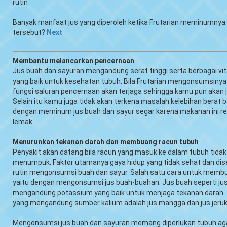
rutin .
Banyak manfaat jus yang diperoleh ketika Frutarian meminumnya
tersebut?
Next
Membantu melancarkan pencernaan
Jus buah dan sayuran mengandung serat tinggi serta berbagai vi
yang baik untuk kesehatan tubuh. Bila Frutarian mengonsumsinya 
fungsi saluran pencernaan akan terjaga sehingga kamu pun akan ja
Selain itu kamu juga tidak akan terkena masalah kelebihan berat 
dengan meminum jus buah dan sayur segar karena makanan ini re
lemak.
Menurunkan tekanan darah dan membuang racun tubuh
Penyakit akan datang bila racun yang masuk ke dalam tubuh tidak
menumpuk. Faktor utamanya gaya hidup yang tidak sehat dan dise
rutin mengonsumsi buah dan sayur. Salah satu cara untuk memb
yaitu dengan mengonsumsi jus buah-buahan. Jus buah seperti ju
mengandung potassium yang baik untuk menjaga tekanan darah. J
yang mengandung sumber kalium adalah jus mangga dan jus jeru
Mengonsumsi jus buah dan sayuran memang diperlukan tubuh agar