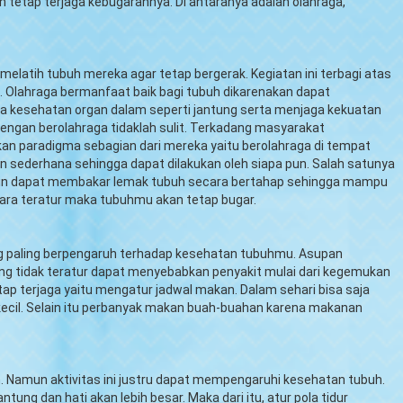
 tetap terjaga kebugarannya. Di antaranya adalah olahraga,
elatih tubuh mereka agar tetap bergerak. Kegiatan ini terbagi atas
. Olahraga bermanfaat baik bagi tubuh dikarenakan dapat
kesehatan organ dalam seperti jantung serta menjaga kekuatan
dengan berolahraga tidaklah sulit. Terkadang masyarakat
kan paradigma sebagian dari mereka yaitu berolahraga di tempat
 sederhana sehingga dapat dilakukan oleh siapa pun. Salah satunya
a rutin dapat membakar lemak tubuh secara bertahap sehingga mampu
ara teratur maka tubuhmu akan tetap bugar.
 paling berpengaruh terhadap kesehatan tubuhmu. Asupan
 tidak teratur dapat menyebabkan penyakit mulai dari kegemukan
ap terjaga yaitu mengatur jadwal makan. Dalam sehari bisa saja
kecil. Selain itu perbanyak makan buah-buahan karena makanan
n. Namun aktivitas ini justru dapat mempengaruhi kesehatan tubuh.
jantung dan hati akan lebih besar. Maka dari itu, atur pola tidur