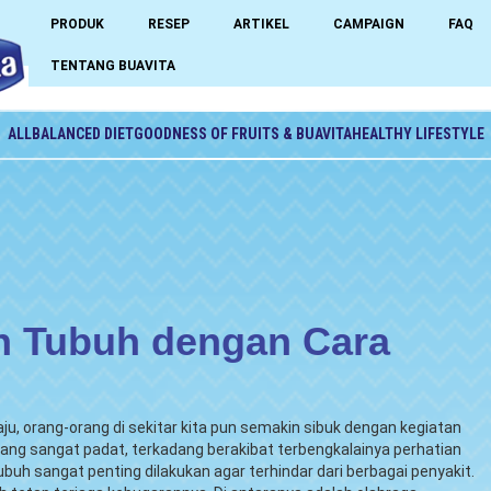
PRODUK
RESEP
ARTIKEL
CAMPAIGN
FAQ
TENTANG BUAVITA
ALL
BALANCED DIET
GOODNESS OF FRUITS & BUAVITA
HEALTHY LIFESTYLE
n Tubuh dengan Cara
u, orang-orang di sekitar kita pun semakin sibuk dengan kegiatan
ng sangat padat, terkadang berakibat terbengkalainya perhatian
uh sangat penting dilakukan agar terhindar dari berbagai penyakit.