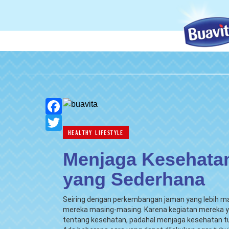
null
null
Facebook
null
null
Twitter
HEALTHY LIFESTYLE
Menjaga Kesehata
yang Sederhana
Seiring dengan perkembangan jaman yang lebih maj
mereka masing-masing. Karena kegiatan mereka ya
tentang kesehatan, padahal menjaga kesehatan tub