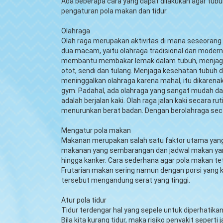
Ada beberapa cara yang dapat dilakukan agar tubuh
pengaturan pola makan dan tidur.
Olahraga
Olah raga merupakan aktivitas di mana seseorang m
dua macam, yaitu olahraga tradisional dan modern
membantu membakar lemak dalam tubuh, menjaga 
otot, sendi dan tulang. Menjaga kesehatan tubuh 
meninggalkan olahraga karena mahal, itu dikarena
gym. Padahal, ada olahraga yang sangat mudah dan
adalah berjalan kaki. Olah raga jalan kaki secar
menurunkan berat badan. Dengan berolahraga sec
Mengatur pola makan
Makanan merupakan salah satu faktor utama yang
makanan yang sembarangan dan jadwal makan yang
hingga kanker. Cara sederhana agar pola makan tet
Frutarian makan sering namun dengan porsi yang 
tersebut mengandung serat yang tinggi.
Atur pola tidur
Tidur terdengar hal yang sepele untuk diperhatika
Bila kita kurang tidur, maka risiko penyakit seperti 