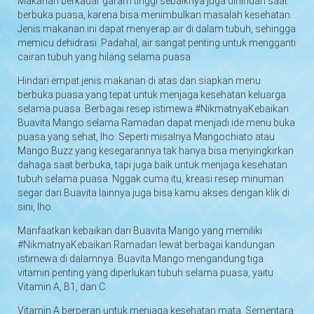
Makanan berkadar garam tinggi sebaiknya juga dihindari saat
berbuka puasa, karena bisa menimbulkan masalah kesehatan.
Jenis makanan ini dapat menyerap air di dalam tubuh, sehingga
memicu dehidrasi. Padahal, air sangat penting untuk mengganti
cairan tubuh yang hilang selama puasa.
Hindari empat jenis makanan di atas dan siapkan menu
berbuka puasa yang tepat untuk menjaga kesehatan keluarga
selama puasa. Berbagai resep istimewa #NikmatnyaKebaikan
Buavita Mango selama Ramadan dapat menjadi ide menu buka
puasa yang sehat, lho. Seperti misalnya
Mangochiato
atau
Mango Buzz
yang kesegarannya tak hanya bisa menyingkirkan
dahaga saat berbuka, tapi juga baik untuk menjaga kesehatan
tubuh selama puasa. Nggak cuma itu, kreasi resep minuman
segar dari Buavita lainnya juga bisa kamu akses dengan
klik di
sini
, lho.
Manfaatkan kebaikan dari Buavita Mango yang memiliki
#NikmatnyaKebaikan Ramadan lewat berbagai kandungan
istimewa di dalamnya. Buavita Mango mengandung tiga
vitamin penting yang diperlukan tubuh selama puasa, yaitu
Vitamin A, B1, dan C.
Vitamin A berperan untuk menjaga kesehatan mata. Sementara