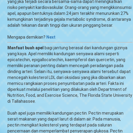
yang jika terjadi secara bersama-sama dapat meningkatkan
risiko penyakit kardiovaskular. Orang-orang yang mengkkonsumsi
apel, apapun bentuknya dalam 24 jam terakhir menurunkan 27%
kemungkinan terjadinya gejala metabolic syndrome, di antaranya
adalah tekanan darah tinggi dan ukuran pinggang besar.
Mengapa demikian?
Next
Manfaat buah apel
bagi jantung berasal dari kandungan gizinya
yang kaya. Apel memiliki kandungan senyawa alami seperti
epicatechin, epigallocatechin, kaempferol dan quercetin, yang
memiliki peranan penting dalam mencegah peradangan pada
dinding arteri. Selain itu, senyawa-senyawa alami tersebut dapat
mencegah kolesterol LDL dari oksidasi yang jika dibiarkan akan
memicu rangkaian proses penyumbatan pada arteri. Fakta ini
diperkuat melalui penelitian yang dilakukan oleh Department of
Nutrition, Food, and Exercise Science, The Florida State University
di Tallahassee.
Buah apel juga memiliki kandungan pectin. Pectin merupakan
serat makanan yang dapat larut di dalam air. Pada manusia,
pectin mengikat kolesterol yang terdapat pada saluran
pencernaan dan memperlambat penyerapan glukosa. Pectin