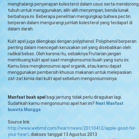
menghalangi penyerapan kolesterol dalam usus serta mendorong
tubuh untuk menggunakan, alih-alih menyimpan, benda lunak
berbahaya ini. Beberapa penelitian mengungkap bahwa pectin
berperan dalam mengurangi jumlah kolesterol yang terdapat di
dalam darah.
Kulit apel juga dilengkapi dengan polyphenol. Polyphenol berperan
penting dalam mencegah kerusakan sel yang disebabkan oleh
radikal bebas. Oleh karena itu, sebaiknya Frutarian jangan
membuang kulit apel saat mengkonsumsi buah yang satu ini.
Kamu bisa mengkonsumsi apel organik, atau kamu dapat
menggunakan pembersih khusus makanan untuk melepaskan
zat-zat kimia dari kulit apel sebelum mengonsumsinya.
Manfaat buah apel
bagi jantung tidak perlu diragukan lagi.
Sudahkah kamu mengonsumsi apel hari ini?
Next Manfaat
buavita Mangga
Source link:
http://www.webmd.com/heart/news/20110412/apple-good-for-
your-heart
, diakses tanggal 13 Agustus 2013