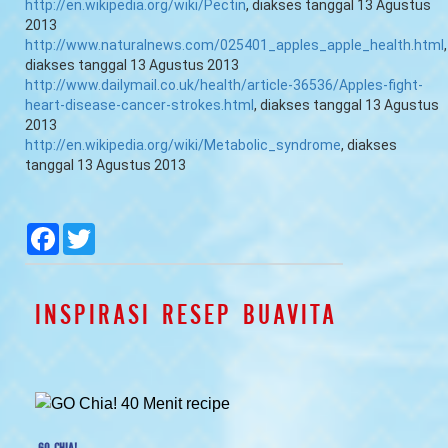
http://en.wikipedia.org/wiki/Pectin
, diakses tanggal 13 Agustus
2013
http://www.naturalnews.com/025401_apples_apple_health.html
,
diakses tanggal 13 Agustus 2013
http://www.dailymail.co.uk/health/article-36536/Apples-fight-
heart-disease-cancer-strokes.html
, diakses tanggal 13 Agustus
2013
http://en.wikipedia.org/wiki/Metabolic_syndrome
, diakses
tanggal 13 Agustus 2013
null
null
null
null
Facebook
Twitter
INSPIRASI RESEP BUAVITA
GO CHIA!