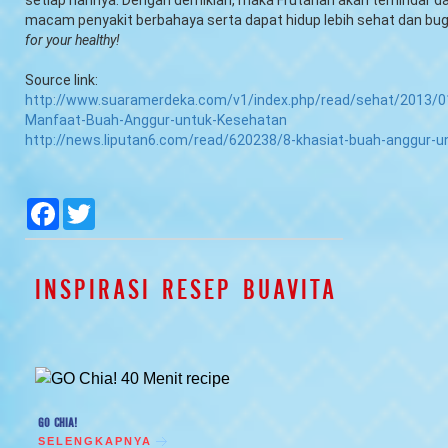
macam penyakit berbahaya serta dapat hidup lebih sehat dan bug
for your healthy!
Source link:
http://www.suaramerdeka.com/v1/index.php/read/sehat/2013/0
Manfaat-Buah-Anggur-untuk-Kesehatan
http://news.liputan6.com/read/620238/8-khasiat-buah-anggur-
null
null
null
null
Facebook
Twitter
INSPIRASI RESEP BUAVITA
GO CHIA!
SELENGKAPNYA