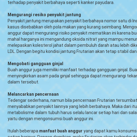
terhadap penyakit berbahaya seperti kanker payudara.
Mengurangi resiko penyakit jantung
Penyakit jantung merupakan penyakit berbahaya nomor satu di In
kasus disebabkan oleh pola makan yang kurang seimbang. Meng
anggur dapat mengurangi risiko penyakit mematikan ini karena b
mahal harganya ini mengandung oksida nitrat yang mampu menu
melepaskan kolesterol jahat dalam pembuluh darah atau lebih dike
LDL. Dengan begitu kondisi jantung Frutarian akan tetap stabil dan
Mengobati gangguan ginjal
Buah anggur juga memiliki manfaat terhadap gangguan ginjal. Buah
menyingkirkan asam pada ginjal sehingga dapat mengurangi teka
dalam tersebut.
Melancarkan pencernaan
Tedengar sederhana, namun bila pencernaan Frutarian tersumbat 
menyababkan penyakit lainnya yang lebih berbahaya. Maka dari it
metabolisme dalam tubuh harus selalu lancar setiap hari dan sal
yaitu dengan mengonsumsi buah anggur ini.
Itulah beberapa
manfaat buah anggur
yang dapat kamu konsumsi 
setiap harinya. Dengan demikian, maka Frutarian akan terhindar da