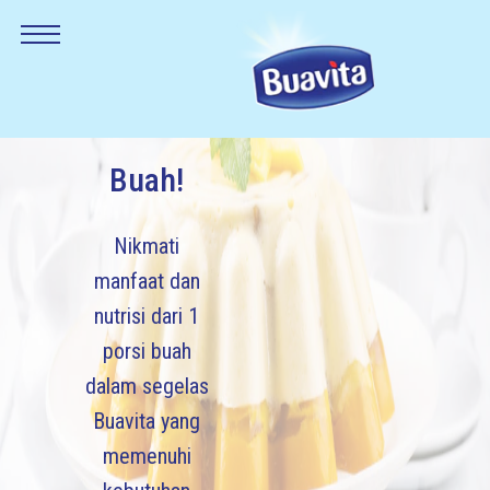
Ayo
Minum
Buah!
Nikmati
manfaat dan
nutrisi dari 1
porsi buah
dalam segelas
Buavita yang
memenuhi