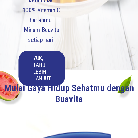
kebutuhan
100% Vitamin C
harianmu.
Minum Buavita
setiap hari!
YUK,
TAHU
LEBIH
LANJUT
Ayo Minum Buah!
Mulai Gaya Hidup Sehatmu dengan
Buavita